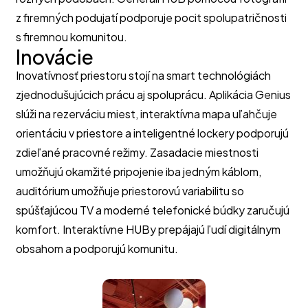
z firemných podujatí podporuje pocit spolupatričnosti
s firemnou komunitou.
Inovácie
Inovatívnosť priestoru stojí na smart technológiách
zjednodušujúcich prácu aj spoluprácu. Aplikácia Genius
slúži na rezerváciu miest, interaktívna mapa uľahčuje
orientáciu v priestore a inteligentné lockery podporujú
zdieľané pracovné režimy. Zasadacie miestnosti
umožňujú okamžité pripojenie iba jedným káblom,
auditórium umožňuje priestorovú variabilitu so
spúšťajúcou TV a moderné telefonické búdky zaručujú
komfort. Interaktívne HUBy prepájajú ľudí digitálnym
obsahom a podporujú komunitu.