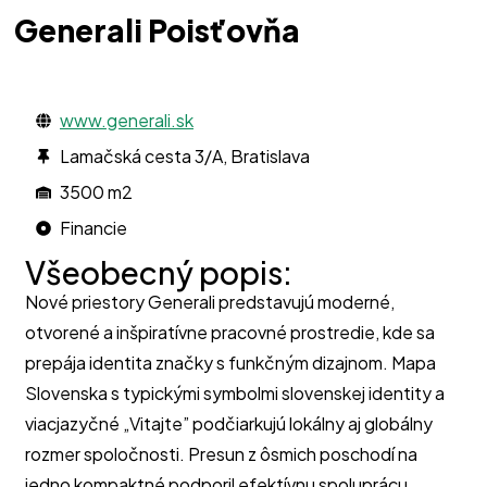
Generali Poisťovňa
www.generali.sk
Lamačská cesta 3/A, Bratislava
3500 m2
Financie
Všeobecný popis:
Nové priestory Generali predstavujú moderné,
otvorené a inšpiratívne pracovné prostredie, kde sa
prepája identita značky s funkčným dizajnom. Mapa
Slovenska s typickými symbolmi slovenskej identity a
viacjazyčné „Vitajte” podčiarkujú lokálny aj globálny
rozmer spoločnosti. Presun z ôsmich poschodí na
jedno kompaktné podporil efektívnu spoluprácu,