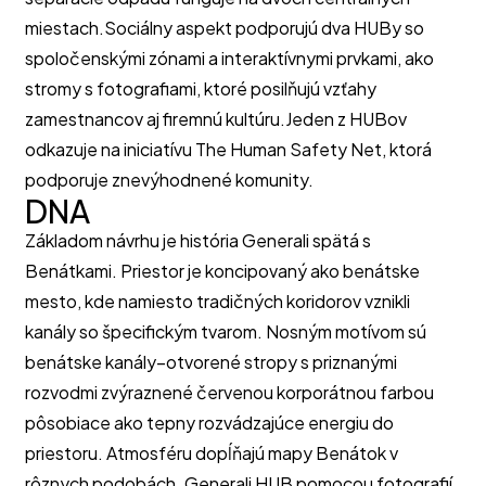
miestach.Sociálny aspekt podporujú dva HUBy so
spoločenskými zónami a interaktívnymi prvkami, ako
stromy s fotografiami, ktoré posilňujú vzťahy
zamestnancov aj firemnú kultúru.Jeden z HUBov
odkazuje na iniciatívu The Human Safety Net, ktorá
podporuje znevýhodnené komunity.
DNA
Základom návrhu je história Generali spätá s
Benátkami. Priestor je koncipovaný ako benátske
mesto, kde namiesto tradičných koridorov vznikli
kanály so špecifickým tvarom. Nosným motívom sú
benátske kanály–otvorené stropy s priznanými
rozvodmi zvýraznené červenou korporátnou farbou
pôsobiace ako tepny rozvádzajúce energiu do
priestoru. Atmosféru dopĺňajú mapy Benátok v
rôznych podobách. Generali HUB pomocou fotografií