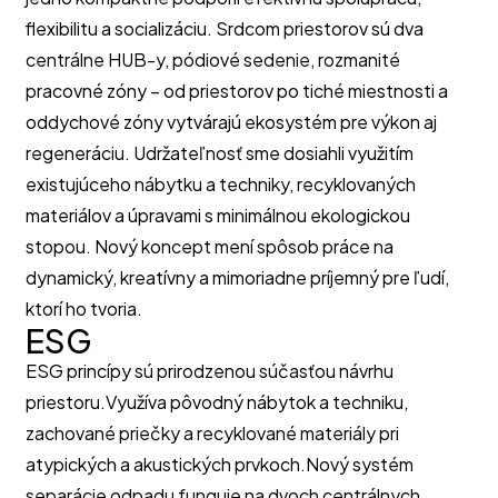
flexibilitu a socializáciu. Srdcom priestorov sú dva
centrálne HUB-y, pódiové sedenie, rozmanité
pracovné zóny – od priestorov po tiché miestnosti a
oddychové zóny vytvárajú ekosystém pre výkon aj
regeneráciu. Udržateľnosť sme dosiahli využitím
existujúceho nábytku a techniky, recyklovaných
materiálov a úpravami s minimálnou ekologickou
stopou. Nový koncept mení spôsob práce na
dynamický, kreatívny a mimoriadne príjemný pre ľudí,
ktorí ho tvoria.
ESG
ESG princípy sú prirodzenou súčasťou návrhu
priestoru.Využíva pôvodný nábytok a techniku,
zachované priečky a recyklované materiály pri
atypických a akustických prvkoch.Nový systém
separácie odpadu funguje na dvoch centrálnych