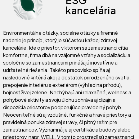
kancelária
Environmentálne otázky, sociálne otázky a firemné
riadenie je princíp, ktorý je súčasťou každej zdravej
kancelárie. Ide o priestor, v ktorom sa zamestnanci cítia
komfortne, firma dbá na vzájomné vzťahy a socializáciu a
spoločne so zamestnancami prinášajú inovatívne a
udržateľné riešenia. Takéto pracovisko spĺňa aj
nasledovné kritériá ako je dostatok prirodzeného svetla,
prepojenie interiéru s exteriérom (výhľad na prírodu),
hojnosť živej zelene. Nechýbajú ani relaxačné, wellness a
pohybové aktivity a svoju úlohu zohráva aj dizajn a
dispozícia priestorov podporujúce pravidelný pohyb.
Neoceniteľné sú aj vzdušné, funkčné a hravé priestory a
pravidelná ponuka zdravej stravy, či pitný režim pre
zamestnancov. Významná je aj certifikácia budovy alebo
priestorov, napr. WELL. V tomto prostredí sú zamestnanci