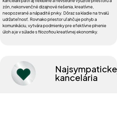
kancelárií patrí aj flexibilné a nevšedné využitie priestoru a
Ochrana osobných údajov
zón, nekonvenčné dizajnové riešenia, kreatívne,
neopozerané a nápadité prvky. Dôraz sa kladie na trvalú
Kontakt
udržateľnosť. Rovnako priestor uľahčuje pohyb a
komunikáciu, vytvára podmienky pre efektívne plnenie
sk.officeroka@cbre.com
úloh a je v súlade s filozofiou kreatívnej ekonomiky.
Najsympaticke
kancelária
©2025 LARSENEWANS®
CBRE –
All Rights Reserved.
Každý človek – zamestnanec má svoje očakávania, či
preferencie ako by mala vyzerať kancelária, v ktorej bude
pracovať a čo všetko by mala mať. Vytvorenie kvalitného
prostredia na prácu má svoju stratégiu doplnenú návrhmi