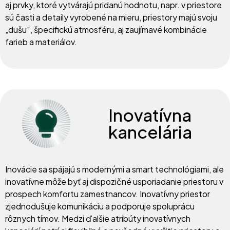
aj prvky, ktoré vytvárajú pridanú hodnotu, napr. v priestore
sú časti a detaily vyrobené na mieru, priestory majú svoju
„dušu“, špecifickú atmosféru, aj zaujímavé kombinácie
farieb a materiálov.
Súťaž
Inovatívna
Prihlásenie
kancelária
Kategórie
O projekte
Porota
Inovácie sa spájajú s modernými a smart technológiami, ale
inovatívne môže byť aj dispozičné usporiadanie priestoru v
prospech komfortu zamestnancov. Inovatívny priestor
Iné
zjednodušuje komunikáciu a podporuje spoluprácu
rôznych tímov. Medzi ďalšie atribúty inovatívnych
Štatút súťaže