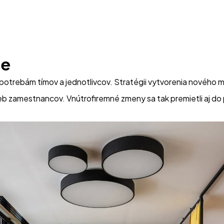
pe
ý potrebám tímov a jednotlivcov. Stratégii vytvorenia nového
eb zamestnancov. Vnútrofiremné zmeny sa tak premietli aj do