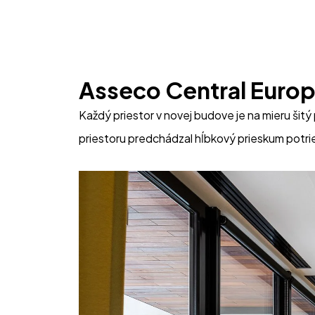
Asseco Central Euro
Každý priestor v novej budove je na mieru šit
priestoru predchádzal hĺbkový prieskum potri