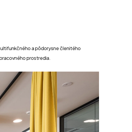
 multifunkčného a pôdorysne členitého 
 pracovného prostredia.