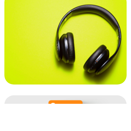
Ochrana osobných údajov
Kontakt
sk.officeroka@cbre.com
©2025 LARSENEWANS®
CBRE –
All Rights Reserved.