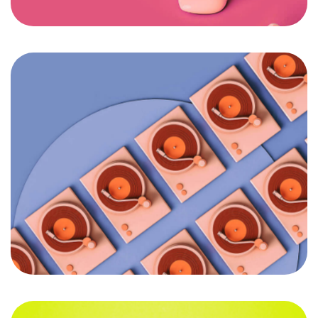
Súťaž
Prihlásenie
Kategórie
O projekte
Porota
Iné
Štatút súťaže