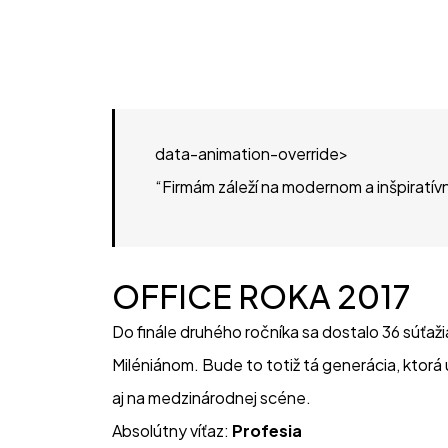
data-animation-override>
“
Firmám záleží na modernom a inšpiratí
OFFICE ROKA 2017
Do finále druhého ročníka sa dostalo 36 súťaž
Miléniánom. Bude to totiž tá generácia, ktorá
aj na medzinárodnej scéne.
Absolútny víťaz: 
Profesia