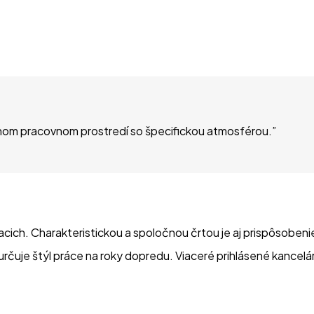
vnom pracovnom prostredí so špecifickou atmosférou.
”
iacich. Charakteristickou a spoločnou črtou je aj prispôsobeni
 určuje štýl práce na roky dopredu. Viaceré prihlásené kancel