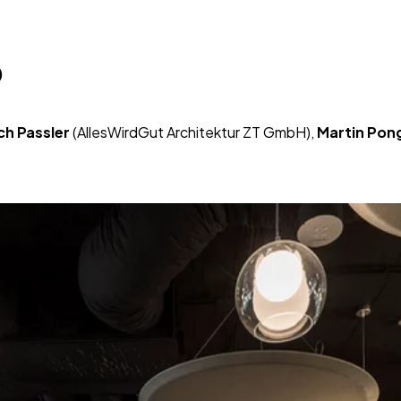
)
ch Passler
 (AllesWirdGut Architektur ZT GmbH), 
Martin Pon