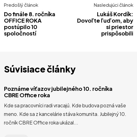
Predošlý článok
Nasledujúci článok
Do finále 8. ročníka
Lukáš Kordík:
OFFICE ROKA
Dovoľte ľuďom, aby
postúpilo 10
si priestor
spoločností
prispôsobili
Súvisiace články
Poznáme víťazov jubilejného 10. ročníka
CBRE Office roka
Kde sa pracovníci radi vracajú. Kde budova pozná vaše
meno. Kde sa z kancelárie stáva komunita. Jubilejný 10.
ročník CBRE Office roka ukázal...