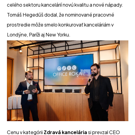
celého sektoru kancelárií novú kvalitu a nové nápady. 
Tomáš Hegedűš dodal, že nominované pracovné 
prostredie môže smelo konkurovať kanceláriám v 
Londýne, Paríži aj New Yorku.
Cenu v kategórii
Zdravá kancelária
si prevzal CEO