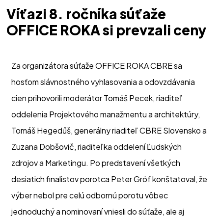
Víťazi 8. ročníka súťaže
OFFICE ROKA si prevzali ceny
Za organizátora súťaže OFFICE ROKA CBRE sa 
hosťom slávnostného vyhlasovania a odovzdávania 
cien prihovorili moderátor Tomáš Pecek, riaditeľ 
oddelenia Projektového manažmentu a architektúry, 
Tomáš Hegedűš, generálny riaditeľ CBRE Slovensko a 
Zuzana Dobšovič, riaditeľka oddelení Ľudských 
zdrojov a Marketingu. Po predstavení všetkých 
desiatich finalistov porotca Peter Gróf konštatoval, že 
výber nebol pre celú odbornú porotu vôbec 
jednoduchý a nominovaní vniesli do súťaže, ale aj 