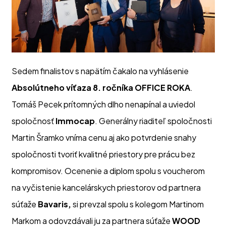
Sedem finalistov s napätím čakalo na vyhlásenie
Absolútneho víťaza 8. ročníka OFFICE ROKA
.
Tomáš Pecek prítomných dlho nenapínal a uviedol
spoločnosť
Immocap
. Generálny riaditeľ spoločnosti
Martin Šramko vníma cenu aj ako potvrdenie snahy
spoločnosti tvoriť kvalitné priestory pre prácu bez
kompromisov. Ocenenie a diplom spolu s voucherom
na vyčistenie kancelárskych priestorov od partnera
súťaže
Bavaris,
si prevzal spolu s kolegom Martinom
Markom a odovzdávali ju za partnera súťaže
WOOD