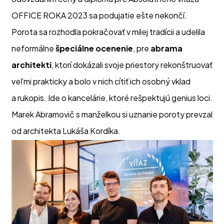
OFFICE ROKA 2023 sa podujatie ešte nekončí.
Porota sa rozhodla pokračovať v milej tradícii a udelila
neformálne
špeciálne ocenenie
, pre
abrama
architekti
, ktorí dokázali svoje priestory rekonštruovať
veľmi prakticky a bolo v nich cítiť ich osobný vklad
a rukopis. Ide o kancelárie, ktoré rešpektujú genius loci.
Marek Abramovič s manželkou si uznanie poroty prevzal
od architekta Lukáša Kordíka.