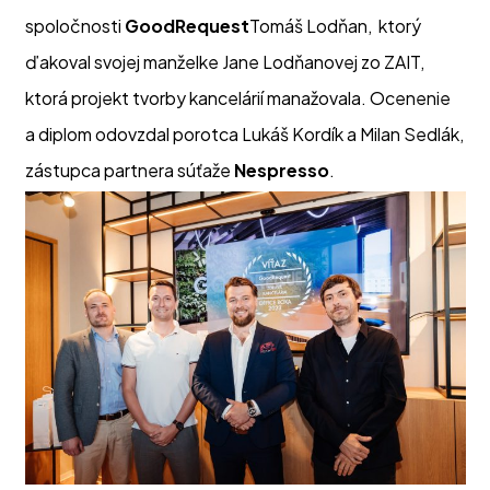
spoločnosti
GoodRequest
Tomáš Lodňan, ktorý
ďakoval svojej manželke Jane Lodňanovej zo ZAIT,
ktorá projekt tvorby kancelárií manažovala. Ocenenie
a diplom odovzdal porotca Lukáš Kordík a Milan Sedlák,
zástupca partnera súťaže
Nespresso
.