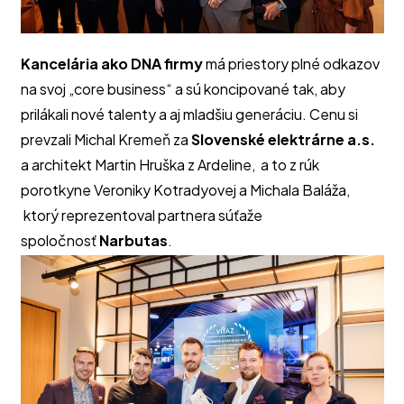
Kancelária ako DNA firmy
má priestory plné odkazov
na svoj „core business“ a sú koncipované tak, aby
prilákali nové talenty a aj mladšiu generáciu. Cenu si
prevzali Michal Kremeň za
Slovenské elektrárne a.s.
a architekt Martin Hruška z Ardeline, a to z rúk
porotkyne Veroniky Kotradyovej a Michala Baláža,
ktorý reprezentoval partnera súťaže
spoločnosť
Narbutas
.