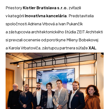
Priestory
Kistler Bratislava s.r.o.
zvíťazili
v kategórii
Inovatívna kancelária
. Predstavitelia
spoločnosti Adriena Vrbová a Ivan Pukančík
a zástupcovia architektonického štúdia ZEIT Architekti
si prevzali ocenenie od porotkyne Mileny Bobekovej
a Karola Vrbatoviča, zástupcu partnera súťaže
XAL
.