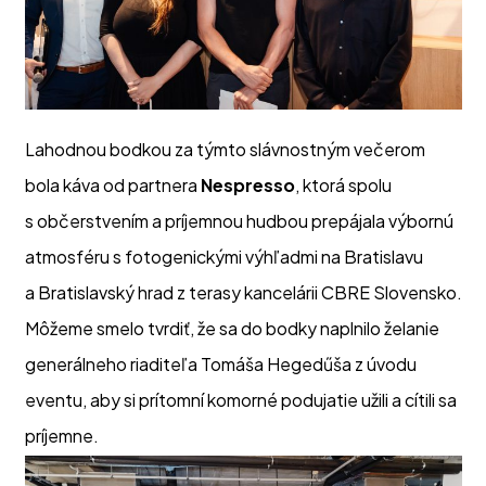
Lahodnou bodkou za týmto slávnostným večerom
bola káva od partnera
Nespresso
, ktorá spolu
s občerstvením a príjemnou hudbou prepájala výbornú
atmosféru s fotogenickými výhľadmi na Bratislavu
a Bratislavský hrad z terasy kancelárii CBRE Slovensko.
Môžeme smelo tvrdiť, že sa do bodky naplnilo želanie
generálneho riaditeľa Tomáša Hegedűša z úvodu
eventu, aby si prítomní komorné podujatie užili a cítili sa
príjemne.