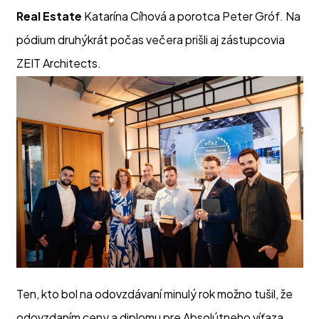
Real Estate
Katarína Cíhová a porotca Peter Gróf. Na
pódium druhýkrát počas večera prišli aj zástupcovia
ZEIT Architects.
Ten, kto bol na odovzdávaní minulý rok možno tušil, že
odovzdaním ceny a diplomu pre Absolútneho víťaza