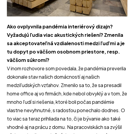
Ako ovplyvnila pandémia interiérový dizajn?
Vyžadujú ľudia viac akustických riešení? Zmenila
sa akceptovateľná vzdialenosti medzi ľuďmi a je
tu dopyt po väčšom osobnom priestore, resp.
väčšom súkromí?
V inom rozhovore som povedala, že pandémia preverila
dokonale stav našich domácností aj našich
medziľudských vzťahov. Zmenilo sa to, že sa presadil
home office aj vo firmách, kde nebol obvyklý a v tom, že
mnoho ľudí si riešenia, ktoré boli počas pandémie
vlastne nevyhnutné, s radosťou ponechalo dodnes. O
to viac sa teraz prihliada na to, či je bývanie ako také
vhodné aj na prácu z domu. Na pracoviskách sa zvýšil