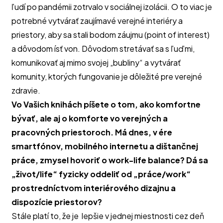
ľudí po pandémii zotrvalo v sociálnej izolácii. O to viac je
potrebné vytvárať zaujímavé verejné interiéry a
priestory, aby sa stali bodom záujmu (point of interest)
a dôvodom ísť von. Dôvodom stretávať sa s ľuďmi,
komunikovať aj mimo svojej „bubliny“ a vytvárať
komunity, ktorých fungovanie je dôležité pre verejné
zdravie.
Vo Vašich knihách píšete o tom, ako komfortne
bývať, ale aj o komforte vo verejných a
pracovných priestoroch. Má dnes, v ére
smartfónov, mobilného internetu a dištančnej
práce, zmysel hovoriť o work-life balance? Dá sa
„život/life“ fyzicky oddeliť od „práce/work“
prostredníctvom interiérového dizajnu a
dispozície priestorov?
Stále platí to, že je lepšie v jednej miestnosti cez deň