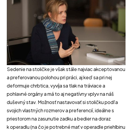
Sedenie na stoličke je však stále najviac akceptovanou
a preferovanou polohou pri práci, aj keď sa pri nej
deformuje chrbtica, vyvíja sa tlak na tráviace a
pohlavné orgány a má to aj negatívny vplyv na náš
duševný stav. Možnosť nastavovať si stoličku podľa
svojich vlastných rozmerov a preferencií, ideálne s
priestorom na zasunutie zadku a bedier na doraz
k operadlu (na čo je potrebné mať v operadle priehlbinu