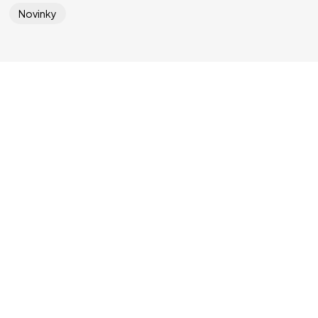
Novinky
Súťaž
Prihlásenie
Kategórie
O projekte
Porota
Iné
Štatút súťaže
Ochrana osobných údajov