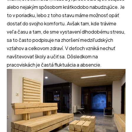
alebo nejakým spôsobom krátkodobo nabudzujúce. Je 
to v poriadku, lebo z toho stavu máme možnosť opäť 
dostať do svojho komfortu. Avšak tam, kde trávime 
veľa času a tam, de sme vystavení dlhodobému stresu, 
sa to často podpisuje na zhoršení medziľudských 
vzťahov a celkovom zdraví. V deťoch vzniká nechuť 
navštevovať školy a učiť sa. Dôsledkom na 
pracoviskách je častá fluktuácia a absencie.