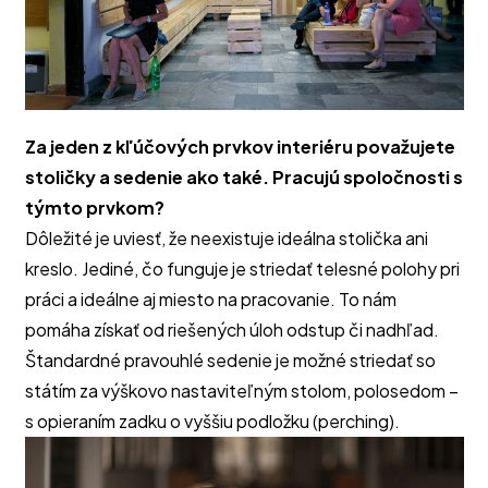
Za jeden z kľúčových prvkov interiéru považujete
stoličky a sedenie ako také. Pracujú spoločnosti s
týmto prvkom?
Dôležité je uviesť, že neexistuje ideálna stolička ani
kreslo. Jediné, čo funguje je striedať telesné polohy pri
práci a ideálne aj miesto na pracovanie. To nám
pomáha získať od riešených úloh odstup či nadhľad.
Štandardné pravouhlé sedenie je možné striedať so
státím za výškovo nastaviteľným stolom, polosedom –
s opieraním zadku o vyššiu podložku (perching).