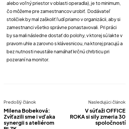
alebo voľný priestor v oblasti operadla), je to minimum,
čo môžeme pre zamestnancov urobiť. Dodávateľ
stoličiek by mal zaškoliť ľudí priamo v organizácii, aby si
zamestnanci všetko správne ponastavovali. Pri práci
by sa mali následne dostať do polohy, v ktorej sú lakte v
pravom uhle a zarovno s klávesnicou, na ktorej pracujú a
bez nutnosti neustále namáhať krčnú chrbticu pri
pozeraní na monitor.
Predošlý článok
Nasledujúci článok
Milena Bobeková:
V súťaži OFFICE
Zvíťazili sme i vďaka
ROKA si sily zmeria 30
synergii s ateliérom
spoločností
BLZK