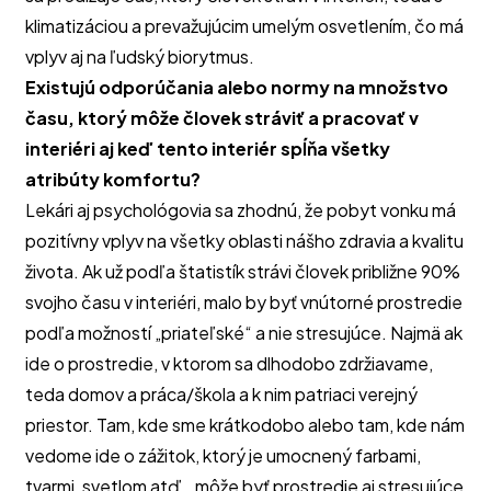
klimatizáciou a prevažujúcim umelým osvetlením, čo má 
vplyv aj na ľudský biorytmus.
Existujú odporúčania alebo normy na množstvo 
času, ktorý môže človek stráviť a pracovať v 
interiéri aj keď tento interiér spĺňa všetky 
atribúty komfortu?
Lekári aj psychológovia sa zhodnú, že pobyt vonku má 
pozitívny vplyv na všetky oblasti nášho zdravia a kvalitu 
života. Ak už podľa štatistík strávi človek približne 90% 
svojho času v interiéri, malo by byť vnútorné prostredie 
podľa možností „priateľské“ a nie stresujúce. Najmä ak 
ide o prostredie, v ktorom sa dlhodobo zdržiavame, 
teda domov a práca/škola a k nim patriaci verejný 
priestor. Tam, kde sme krátkodobo alebo tam, kde nám 
vedome ide o zážitok, ktorý je umocnený farbami, 
tvarmi, svetlom atď., môže byť prostredie aj stresujúce 