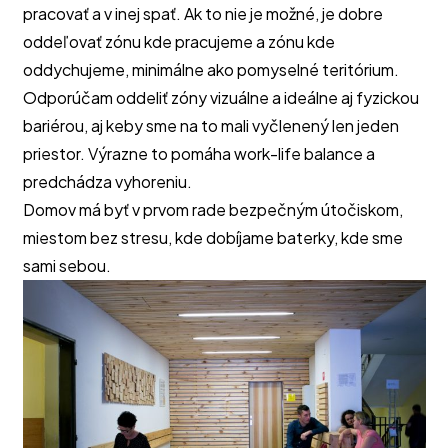
pracovať a v inej spať. Ak to nie je možné, je dobre
oddeľovať zónu kde pracujeme a zónu kde
oddychujeme, minimálne ako pomyselné teritórium.
Odporúčam oddeliť zóny vizuálne a ideálne aj fyzickou
bariérou, aj keby sme na to mali vyčlenený len jeden
priestor. Výrazne to pomáha work-life balance a
predchádza vyhoreniu.
Domov má byť v prvom rade bezpečným útočiskom,
miestom bez stresu, kde dobíjame baterky, kde sme
sami sebou.