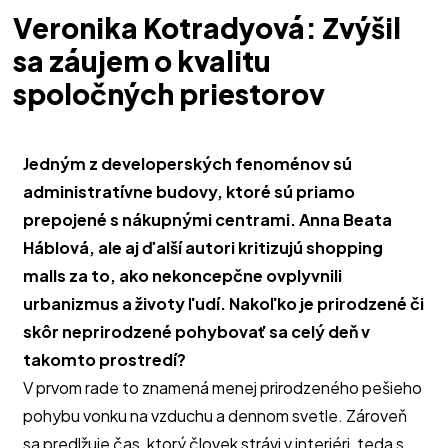
Veronika Kotradyová: Zvýšil
sa záujem o kvalitu
spoločných priestorov
Jedným z developerských fenoménov sú 
administratívne budovy, ktoré sú priamo 
prepojené s nákupnými centrami. Anna Beata 
Háblová, ale aj ďalší autori kritizujú shopping 
malls za to, ako nekoncepčne ovplyvnili 
urbanizmus a životy ľudí. Nakoľko je prirodzené či 
skôr neprirodzené pohybovať sa celý deň v 
takomto prostredí? 
V prvom rade to znamená menej prirodzeného pešieho 
pohybu vonku na vzduchu a dennom svetle. Zároveň 
sa predlžuje čas, ktorý človek strávi v interiéri, teda s 