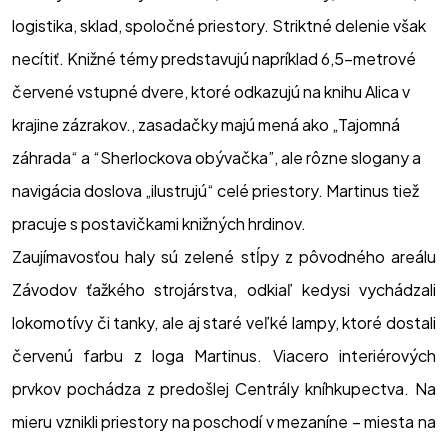
Iné
logistika, sklad, spoločné priestory. Striktné delenie však 
necítiť. Knižné témy predstavujú napríklad 6,5-metrové 
Štatút súťaže
červené vstupné dvere, ktoré odkazujú na knihu Alica v 
Ochrana osobných údajov
krajine zázrakov., zasadačky majú mená ako „Tajomná 
Kontakt
záhrada“ a “Sherlockova obývačka”, ale rôzne slogany a 
navigácia doslova „ilustrujú“ celé priestory. Martinus tiež 
sk.officeroka@cbre.com
pracuje s postavičkami knižných hrdinov. 
Zaujímavosťou haly sú zelené stĺpy z pôvodného areálu
Závodov ťažkého strojárstva, odkiaľ kedysi vychádzali
lokomotívy či tanky, ale aj staré veľké lampy, ktoré dostali
červenú farbu z loga Martinus. Viacero interiérových
©2025 LARSENEWANS®
prvkov pochádza z predošlej Centrály kníhkupectva. Na
CBRE –
All Rights Reserved.
mieru vznikli priestory na poschodí v mezaníne – miesta na