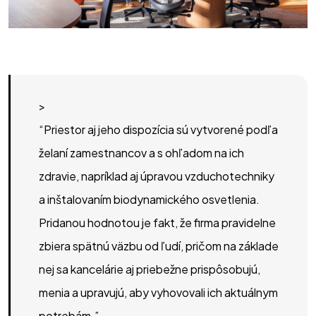
>
“
Priestor aj jeho dispozícia sú vytvorené podľa
želaní zamestnancov a s ohľadom na ich
zdravie, napríklad aj úpravou vzduchotechniky
a inštalovaním biodynamického osvetlenia.
Pridanou hodnotou je fakt, že firma pravidelne
zbiera spätnú väzbu od ľudí, pričom na základe
nej sa kancelárie aj priebežne prispôsobujú,
menia a upravujú, aby vyhovovali ich aktuálnym
potrebám.
”