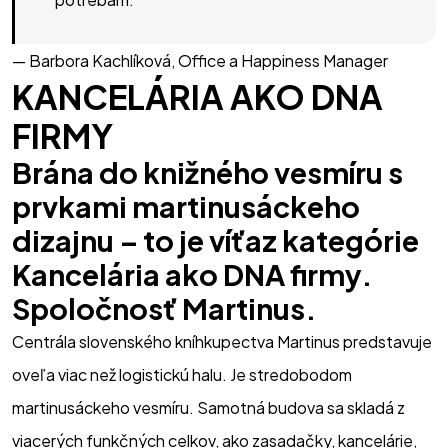
— Barbora Kachlíková, Office a Happiness Manager
KANCELÁRIA AKO DNA 
FIRMY
Brána do knižného vesmíru s 
prvkami martinusáckeho 
dizajnu – to je víťaz kategórie 
Kancelária ako DNA firmy. 
Súťaž
Spoločnosť Martinus.
Prihlásenie
Centrála slovenského kníhkupectva Martinus predstavuje 
Kategórie
oveľa viac než logistickú halu. Je stredobodom 
O projekte
martinusáckeho vesmíru. Samotná budova sa skladá z 
Porota
viacerých funkčných celkov, ako zasadačky, kancelárie, 