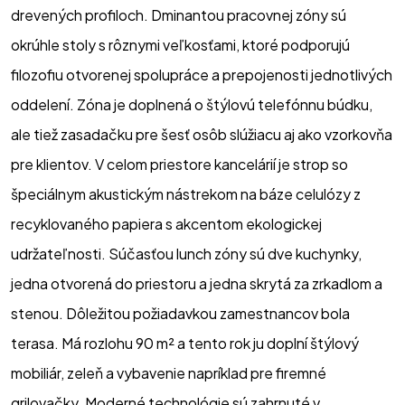
drevených profiloch. Dminantou pracovnej zóny sú 
okrúhle stoly s rôznymi veľkosťami, ktoré podporujú 
filozofiu otvorenej spolupráce a prepojenosti jednotlivých 
oddelení. Zóna je doplnená o štýlovú telefónnu búdku, 
ale tiež zasadačku pre šesť osôb slúžiacu aj ako vzorkovňa 
pre klientov. V celom priestore kancelárií je strop so 
špeciálnym akustickým nástrekom na báze celulózy z 
recyklovaného papiera s akcentom ekologickej 
udržateľnosti. Súčasťou lunch zóny sú dve kuchynky, 
jedna otvorená do priestoru a jedna skrytá za zrkadlom a 
stenou. Dôležitou požiadavkou zamestnancov bola 
terasa. Má rozlohu 90 m² a tento rok ju doplní štýlový 
mobiliár, zeleň a vybavenie napríklad pre firemné 
grilovačky. Moderné technológie sú zahrnuté v 