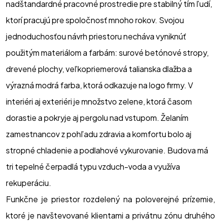
nadštandardné pracovné prostredie pre stabilný tím ľudí, 
ktorí pracujú pre spoločnosť mnoho rokov. Svojou 
jednoduchosťou návrh priestoru necháva vyniknúť 
použitým materiálom a farbám: surové betónové stropy, 
drevené plochy, veľkopriemerová talianska dlažba a 
výrazná modrá farba, ktorá odkazuje na logo firmy. V 
interiéri aj exteriéri je množstvo zelene, ktorá časom 
dorastie a pokryje aj pergolu nad vstupom. Želaním 
zamestnancov z pohľadu zdravia a komfortu bolo aj 
stropné chladenie a podlahové vykurovanie. Budova má 
tri tepelné čerpadlá typu vzduch-voda a využíva 
rekuperáciu.
Funkčne je priestor rozdelený na poloverejné prízemie,
ktoré je navštevované klientami a privátnu zónu druhého