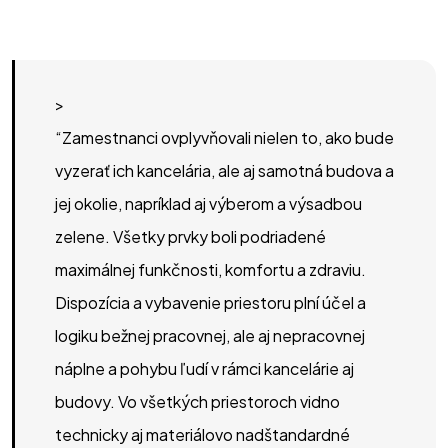
>
“
Zamestnanci ovplyvňovali nielen to, ako bude
vyzerať ich kancelária, ale aj samotná budova a
jej okolie, napríklad aj výberom a výsadbou
zelene. Všetky prvky boli podriadené
maximálnej funkčnosti, komfortu a zdraviu.
Dispozícia a vybavenie priestoru plní účel a
logiku bežnej pracovnej, ale aj nepracovnej
náplne a pohybu ľudí v rámci kancelárie aj
budovy. Vo všetkých priestoroch vidno
technicky aj materiálovo nadštandardné