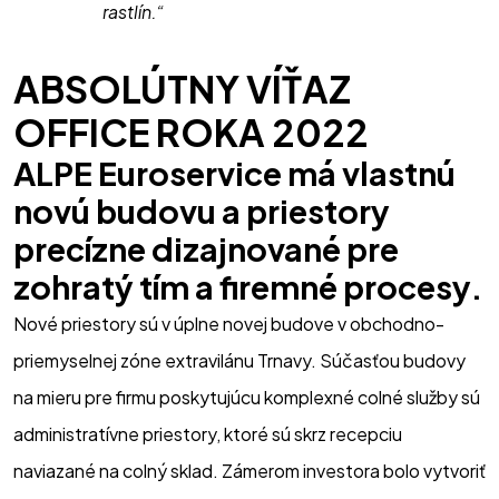
rastlín.“
ABSOLÚTNY VÍŤAZ 
OFFICE ROKA 2022
ALPE Euroservice má vlastnú 
novú budovu a priestory 
precízne dizajnované pre 
zohratý tím a firemné procesy.
Nové priestory sú v úplne novej budove v obchodno-
priemyselnej zóne extravilánu Trnavy. Súčasťou budovy 
na mieru pre firmu poskytujúcu komplexné colné služby sú 
administratívne priestory, ktoré sú skrz recepciu 
naviazané na colný sklad. Zámerom investora bolo vytvoriť 