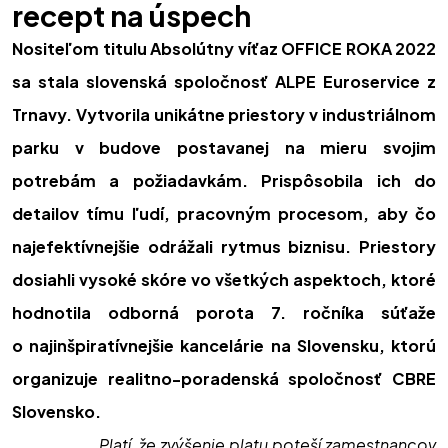
recept na úspech
Nositeľom titulu Absolútny víťaz OFFICE ROKA 2022
sa stala slovenská spoločnosť ALPE Euroservice z
Trnavy. Vytvorila unikátne priestory v industriálnom
parku v budove postavanej na mieru svojim
potrebám a požiadavkám. Prispôsobila ich do
detailov tímu ľudí, pracovným procesom, aby čo
najefektívnejšie odrážali rytmus biznisu. Priestory
dosiahli vysoké skóre vo všetkých aspektoch, ktoré
hodnotila odborná porota 7. ročníka súťaže
o najinšpiratívnejšie kancelárie na Slovensku, ktorú
organizuje realitno-poradenská spoločnosť CBRE
Slovensko.
„Platí, že zvýšenie platu poteší zamestnancov