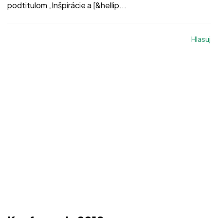
podtitulom „Inšpirácie a [&hellip...
Hlasuj