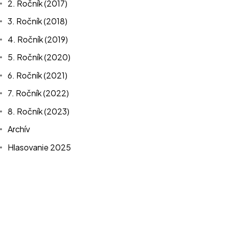
2. Ročník (2017)
Kontakt
3. Ročník (2018)
4. Ročník (2019)
sk.officeroka@cbre.com
5. Ročník (2020)
6. Ročník (2021)
7. Ročník (2022)
8. Ročník (2023)
Archív
©2025 LARSENEWANS®
CBRE –
All Rights Reserved.
Hlasovanie 2025
Konferencia
Novinky
Značky