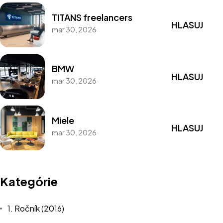
TITANS freelancers
HLASUJ
mar 30, 2026
BMW
Súťaž
HLASUJ
mar 30, 2026
Prihlásenie
Kategórie
Miele
O projekte
HLASUJ
mar 30, 2026
Porota
Iné
Kategórie
Štatút súťaže
1. Ročník (2016)
Ochrana osobných údajov